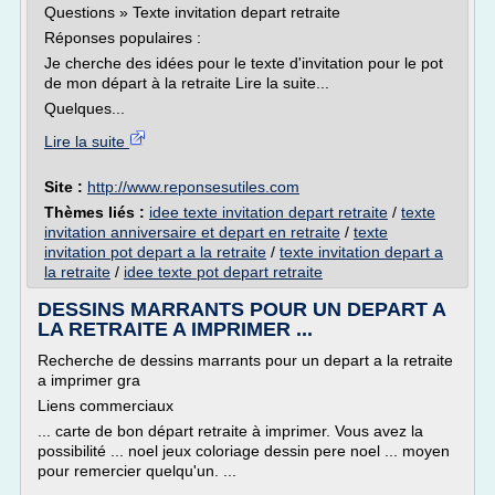
Questions » Texte invitation depart retraite
Réponses populaires :
Je cherche des idées pour le texte d'invitation pour le pot
de mon départ à la retraite Lire la suite...
Quelques...
Lire la suite
Site :
http://www.reponsesutiles.com
Thèmes liés :
idee texte invitation depart retraite
/
texte
invitation anniversaire et depart en retraite
/
texte
invitation pot depart a la retraite
/
texte invitation depart a
la retraite
/
idee texte pot depart retraite
DESSINS MARRANTS POUR UN DEPART A
LA RETRAITE A IMPRIMER ...
Recherche de dessins marrants pour un depart a la retraite
a imprimer gra
Liens commerciaux
... carte de bon départ retraite à imprimer. Vous avez la
possibilité ... noel jeux coloriage dessin pere noel ... moyen
pour remercier quelqu'un. ...