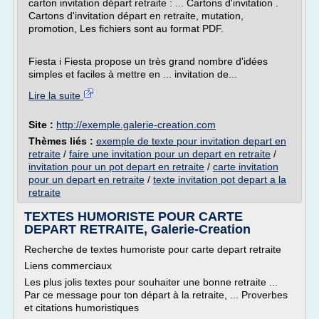
carton invitation départ retraite : ... Cartons d'invitation .
Cartons d'invitation départ en retraite, mutation,
promotion, Les fichiers sont au format PDF.
Fiesta i Fiesta propose un très grand nombre d'idées
simples et faciles à mettre en ... invitation de...
Lire la suite
Site :
http://exemple.galerie-creation.com
Thèmes liés :
exemple de texte pour invitation depart en
retraite
/
faire une invitation pour un depart en retraite
/
invitation pour un pot depart en retraite
/
carte invitation
pour un depart en retraite
/
texte invitation pot depart a la
retraite
TEXTES HUMORISTE POUR CARTE
DEPART RETRAITE, Galerie-Creation
Recherche de textes humoriste pour carte depart retraite
Liens commerciaux
Les plus jolis textes pour souhaiter une bonne retraite ...
Par ce message pour ton départ à la retraite, ... Proverbes
et citations humoristiques