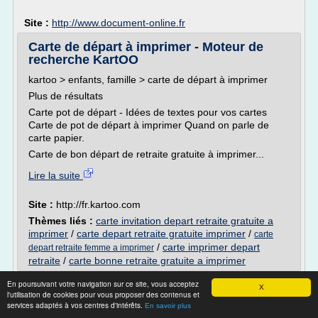
Site :
http://www.document-online.fr
Carte de départ à imprimer - Moteur de
recherche KartOO
kartoo > enfants, famille > carte de départ à imprimer
Plus de résultats
Carte pot de départ - Idées de textes pour vos cartes
Carte de pot de départ à imprimer Quand on parle de
carte papier.
Carte de bon départ de retraite gratuite à imprimer...
Lire la suite
Site :
http://fr.kartoo.com
Thèmes liés :
carte invitation depart retraite gratuite a
imprimer
/
carte depart retraite gratuite imprimer
/
carte
/
carte imprimer depart
depart retraite femme a imprimer
retraite
/
carte bonne retraite gratuite a imprimer
Textes d’invitation pot de départ à la retraite
En poursuivant votre navigation sur ce site, vous acceptez
X
l'utilisation de cookies pour vous proposer des contenus et
Textes d'invitation pot de départ à la retraite
services adaptés à vos centres d'intérêts.
En savoir plus