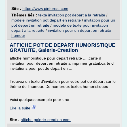
Site :
https://www.pinterest.com
Thèmes liés :
texte invitation pot depart a la retraite
/
modele invitation pot depart en retraite
/
invitation pour un
pot depart en retraite
/
modele de texte pour invitation
depart a la retraite
/
invitation pour un depart en retraite
humour
AFFICHE POT DE DEPART HUMORISTIQUE
GRATUITE, Galerie-Creation
affiche humoristique pour depart retraite ... .carte d
invitation pour depart en retraite a imprimer gratuit.carte d
invitations pour pot de depart en ...
Trouvez un texte d'invitation pour votre pot de départ sur le
thème de l'humour. De nombreux textes humoristiques
Voici quelques exemple pour une...
Lire la suite
Site :
affiche.galerie-creation.com