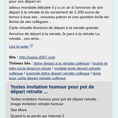
pour son départ en
adieux mondiale débutée il y a un an à l'annonce de son
départ à la retraite et du versement de 1.200 euros de
bonus à tous ses...nouveau patron et une question brûle les
lèvres de ses collègues...
Carte virtuelle Annonce de départ à la retraite gratuite
Annonce de départ à la retraite Je pars à la retraite La
retraite...vos amis...
Lire la suite
Site :
http://oasis-2007.com
Thèmes liés :
lettre depart a la retraite collegue
/
modele de
/
modele texte depart retraite
lettre pot de depart en retraite
collegue
/
exemple lettre depart retraite collegue
/
texte
pour carte depart retraite collegue
Textes invitation humour pour pot de
départ retraite ...
Textes invitation humour pour pot de départ retraite -
image invitation retraite humour
See More
Quand tu te perds sur Internet 2