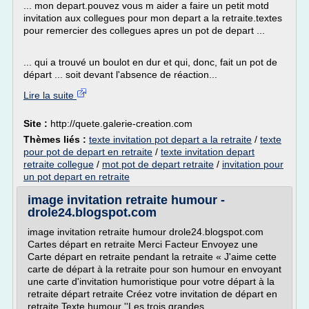
... mon depart.pouvez vous m aider a faire un petit motd
invitation aux collegues pour mon depart a la retraite.textes
pour remercier des collegues apres un pot de depart ...
... qui a trouvé un boulot en dur et qui, donc, fait un pot de
départ ... soit devant l'absence de réaction...
Lire la suite
Site :
http://quete.galerie-creation.com
Thèmes liés :
texte invitation pot depart a la retraite
/
texte
pour pot de depart en retraite
/
texte invitation depart
retraite collegue
/
mot pot de depart retraite
/
invitation pour
un pot depart en retraite
image invitation retraite humour -
drole24.blogspot.com
image invitation retraite humour drole24.blogspot.com
Cartes départ en retraite Merci Facteur Envoyez une
Carte départ en retraite pendant la retraite « J'aime cette
carte de départ à la retraite pour son humour en envoyant
une carte d'invitation humoristique pour votre départ à la
retraite départ retraite Créez votre invitation de départ en
retraite Texte humour ''Les trois grandes...