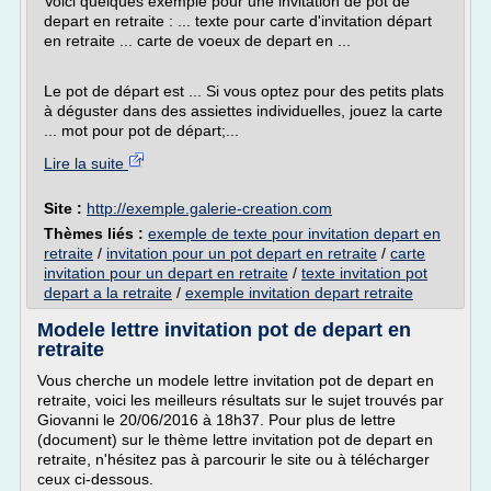
Voici quelques exemple pour une invitation de pot de
depart en retraite : ... texte pour carte d'invitation départ
en retraite ... carte de voeux de depart en ...
Le pot de départ est ... Si vous optez pour des petits plats
à déguster dans des assiettes individuelles, jouez la carte
... mot pour pot de départ;...
Lire la suite
Site :
http://exemple.galerie-creation.com
Thèmes liés :
exemple de texte pour invitation depart en
retraite
/
invitation pour un pot depart en retraite
/
carte
invitation pour un depart en retraite
/
texte invitation pot
depart a la retraite
/
exemple invitation depart retraite
Modele lettre invitation pot de depart en
retraite
Vous cherche un modele lettre invitation pot de depart en
retraite, voici les meilleurs résultats sur le sujet trouvés par
Giovanni le 20/06/2016 à 18h37. Pour plus de lettre
(document) sur le thème lettre invitation pot de depart en
retraite, n'hésitez pas à parcourir le site ou à télécharger
ceux ci-dessous.