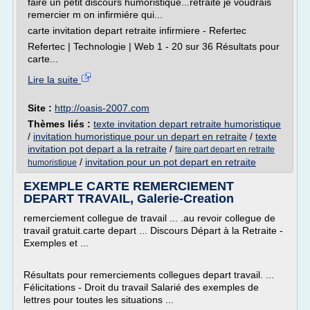
faire un petit discours humoristique...retraite je voudrais
remercier m on infirmiére qui...
carte invitation depart retraite infirmiere - Refertec
Refertec | Technologie | Web 1 - 20 sur 36 Résultats pour
carte...
Lire la suite
Site :
http://oasis-2007.com
Thèmes liés :
texte invitation depart retraite humoristique
/
invitation humoristique pour un depart en retraite
/
texte
invitation pot depart a la retraite
/
faire part depart en retraite
/
invitation pour un pot depart en retraite
humoristique
EXEMPLE CARTE REMERCIEMENT
DEPART TRAVAIL, Galerie-Creation
remerciement collegue de travail ... .au revoir collegue de
travail gratuit.carte depart ... Discours Départ à la Retraite -
Exemples et ...
Résultats pour remerciements collegues depart travail. ...
Félicitations - Droit du travail Salarié des exemples de
lettres pour toutes les situations ...