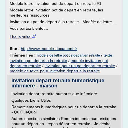
Modele lettre invitation pot de depart en retraite #1
Modele lettre invitation pot de depart en retraite, les
meilleures ressources
Invitation au pot de départ à la retraite - Modèle de lettre ...
Vous partez bientôt...
Lire la suite
Site :
http://www.modele-document.fr
Thèmes liés :
/
texte
modele de lettre pot de depart en retraite
invitation pot depart a la retraite
/
modele invitation pot
depart en retraite
/
invitation pour un pot depart en retraite
/
modele de texte pour invitation depart a la retraite
invitation depart retraite humoristique
infirmiere - maison
Invitation depart retraite humoristique infirmiere
Quelques Liens Utiles
Remerciements humoristiques pour un depart a la retraite
- QuiQueQuoi
Autres questions similaires Remerciements humoristiques
pour un départ en...repas départ en retraite - Je désire