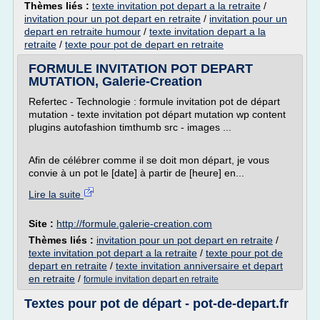
Thèmes liés :
texte invitation pot depart a la retraite
/
invitation pour un pot depart en retraite
/
invitation pour un
depart en retraite humour
/
texte invitation depart a la
retraite
/
texte pour pot de depart en retraite
FORMULE INVITATION POT DEPART
MUTATION, Galerie-Creation
Refertec - Technologie : formule invitation pot de départ
mutation - texte invitation pot départ mutation wp content
plugins autofashion timthumb src - images ...
Afin de célébrer comme il se doit mon départ, je vous
convie à un pot le [date] à partir de [heure] en...
Lire la suite
Site :
http://formule.galerie-creation.com
Thèmes liés :
invitation pour un pot depart en retraite
/
texte invitation pot depart a la retraite
/
texte pour pot de
depart en retraite
/
texte invitation anniversaire et depart
en retraite
/
formule invitation depart en retraite
Textes pour pot de départ - pot-de-depart.fr