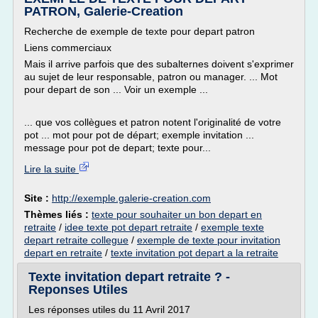
PATRON, Galerie-Creation
Recherche de exemple de texte pour depart patron
Liens commerciaux
Mais il arrive parfois que des subalternes doivent s'exprimer
au sujet de leur responsable, patron ou manager. ... Mot
pour depart de son ... Voir un exemple ...
... que vos collègues et patron notent l'originalité de votre
pot ... mot pour pot de départ; exemple invitation ...
message pour pot de depart; texte pour...
Lire la suite
Site :
http://exemple.galerie-creation.com
Thèmes liés :
texte pour souhaiter un bon depart en
retraite
/
idee texte pot depart retraite
/
exemple texte
depart retraite collegue
/
exemple de texte pour invitation
depart en retraite
/
texte invitation pot depart a la retraite
Texte invitation depart retraite ? -
Reponses Utiles
Les réponses utiles du 11 Avril 2017