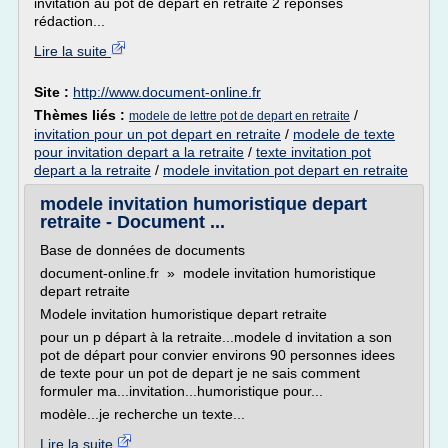
invitation au pot de départ en retraite 2 réponses
rédaction...
Lire la suite
Site :
http://www.document-online.fr
Thèmes liés :
/
modele de lettre pot de depart en retraite
invitation pour un pot depart en retraite
/
modele de texte
pour invitation depart a la retraite
/
texte invitation pot
depart a la retraite
/
modele invitation pot depart en retraite
modele invitation humoristique depart
retraite - Document ...
Base de données de documents
document-online.fr » modele invitation humoristique
depart retraite
Modele invitation humoristique depart retraite
pour un p départ à la retraite...modele d invitation a son
pot de départ pour convier environs 90 personnes idees
de texte pour un pot de depart je ne sais comment
formuler ma...invitation...humoristique pour...
modèle...je recherche un texte...
Lire la suite