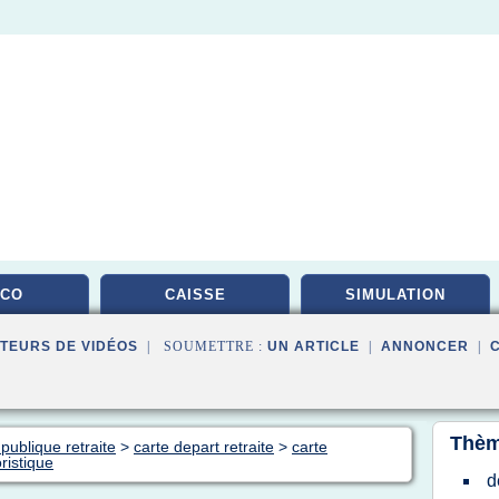
RCO
CAISSE
SIMULATION
TEURS DE VIDÉOS
| SOUMETTRE :
UN ARTICLE
|
ANNONCER
|
Thèm
publique retraite
>
carte depart retraite
>
carte
ristique
d