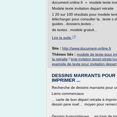
document-online.fr » modele texte invit
Modele texte invitation depart retraite
1 20 sur 100 résultats pour modele texte 
télécharger pour consulter la...texte 
guides...dossiers,textes...
de textes...modele gratuit...
Lire la suite
Site :
http://www.document-online.fr
Thèmes liés :
modele de texte pour invi
la retraite
/
texte invitation depart retraite hu
exemple de texte pour invitation depart 
DESSINS MARRANTS POUR U
IMPRIMER ...
Recherche de dessins marrants pour un 
Liens commerciaux
... carte de bon départ retraite à imprim
dessin pere noel ... moyen pour remerci
Dessins humoristiques ... en train de ta