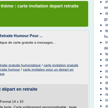
i
thème : carte invitation depart retraite
re
d
gr
i
t
Retraite Humour Pour ...
hu
i
stique de carte gratuite a messages...
de
t
d
etraite gratuite humoristique
/
carte invitation gratuite
m
etraite humour
/
carte invitation pour un depart en
i
ique
h
d
f
t départ en retraite
r
i
. Format 14 x 10
a
e texte. Carte entièrement personnalisable : texte,