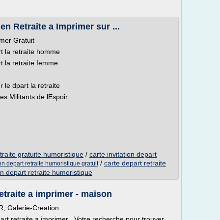
en Retraite a Imprimer sur ...
mer Gratuit
t la retraite homme
t la retraite femme
 le dpart la retraite
s Militants de lEspoir
etraite gratuite humoristique
/
carte invitation depart
/
carte depart retraite
ion depart retraite humoristique gratuit
ion depart retraite humoristique
etraite a imprimer - maison
Galerie-Creation
rt retraite a imprimer . Votre recherche pour trouver