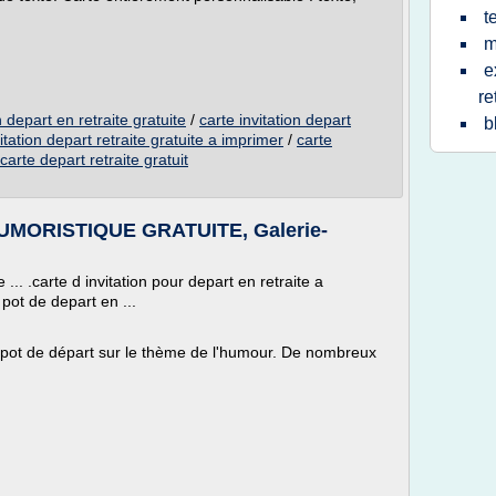
t
m
e
re
n depart en retraite gratuite
/
carte invitation depart
b
itation depart retraite gratuite a imprimer
/
carte
 carte depart retraite gratuit
MORISTIQUE GRATUITE, Galerie-
 ... .carte d invitation pour depart en retraite a
 pot de depart en ...
re pot de départ sur le thème de l'humour. De nombreux