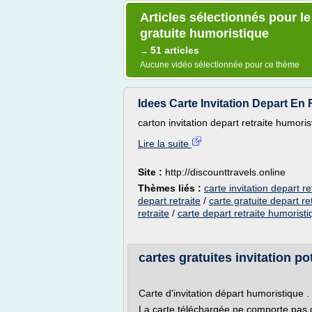
Articles sélectionnés pour le 
gratuite humoristique
51 articles
→
Aucune vidéo sélectionnée pour ce thème
Idees Carte Invitation Depart En 
carton invitation depart retraite humori
Lire la suite
Site :
http://discounttravels.online
Thèmes liés :
carte invitation depart r
depart retraite
/
carte gratuite depart r
retraite
/
carte depart retraite humorist
cartes gratuites invitation po
Carte d'invitation départ humoristique 
La carte téléchargée ne comporte pas d