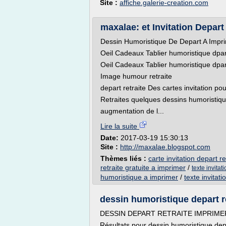
Site :
affiche.galerie-creation.com
maxalae: et Invitation Depart 
Dessin Humoristique De Depart A Impri
Oeil Cadeaux Tablier humoristique dpar
Oeil Cadeaux Tablier humoristique dpar
Image humour retraite
depart retraite Des cartes invitation pour
Retraites quelques dessins humoristique
augmentation de l...
Lire la suite
Date:
2017-03-19 15:30:13
Site :
http://maxalae.blogspot.com
Thèmes liés :
carte invitation depart r
retraite gratuite a imprimer
/
texte invitat
humoristique a imprimer
/
texte invitat
dessin humoristique depart r
DESSIN DEPART RETRAITE IMPRIMER, 
Résultats pour dessin humoristique depa