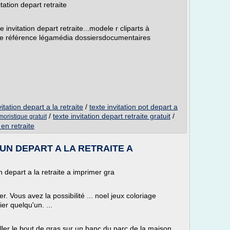
ation depart retraite
invitation depart retraite...modele r cliparts à
s de référence légamédia dossiersdocumentaires
tation depart a la retraite
/
texte invitation pot depart a
/
texte invitation depart retraite gratuit
/
moristique gratuit
en retraite
N DEPART A LA RETRAITE A
depart a la retraite a imprimer gra
er. Vous avez la possibilité ... noel jeux coloriage
er quelqu'un. ...
iller le bout de gras sur un banc du parc de la maison