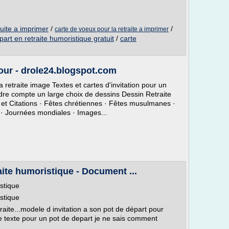
tuite a imprimer
/
/
carte de voeux pour la retraite a imprimer
part en retraite humoristique gratuit
/
carte
mour - drole24.blogspot.com
a retraite image Textes et cartes d'invitation pour un
ndre compte un large choix de dessins Dessin Retraite
 et Citations · Fêtes chrétiennes · Fêtes musulmanes ·
e · Journées mondiales · Images...
aite humoristique - Document ...
istique
istique
raite...modele d invitation a son pot de départ pour
e texte pour un pot de depart je ne sais comment