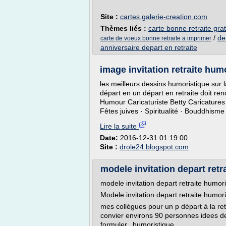
Site :
cartes.galerie-creation.com
Thèmes liés :
carte bonne retraite gra
/
de
carte de voeux bonne retraite a imprimer
anniversaire depart en retraite
image invitation retraite hu
les meilleurs dessins humoristique sur l
départ en un départ en retraite doit re
Humour Caricaturiste Betty Caricatures
Fêtes juives · Spiritualité · Bouddhism
Lire la suite
Date:
2016-12-31 01:19:00
Site :
drole24.blogspot.com
modele invitation depart retr
modele invitation depart retraite humor
Modele invitation depart retraite humor
mes collègues pour un p départ à la ret
convier environs 90 personnes idees d
formuler...humoristique...