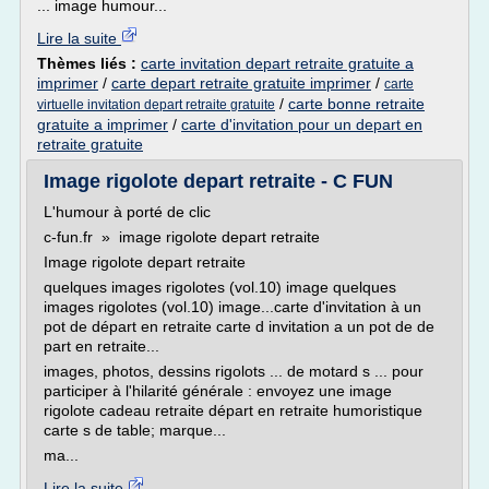
... image humour...
Lire la suite
Thèmes liés :
carte invitation depart retraite gratuite a
imprimer
/
carte depart retraite gratuite imprimer
/
carte
/
carte bonne retraite
virtuelle invitation depart retraite gratuite
gratuite a imprimer
/
carte d'invitation pour un depart en
retraite gratuite
Image rigolote depart retraite - C FUN
L'humour à porté de clic
c-fun.fr » image rigolote depart retraite
Image rigolote depart retraite
quelques images rigolotes (vol.10) image quelques
images rigolotes (vol.10) image...carte d'invitation à un
pot de départ en retraite carte d invitation a un pot de de
part en retraite...
images, photos, dessins rigolots ... de motard s ... pour
participer à l'hilarité générale : envoyez une image
rigolote cadeau retraite départ en retraite humoristique
carte s de table; marque...
ma...
Lire la suite