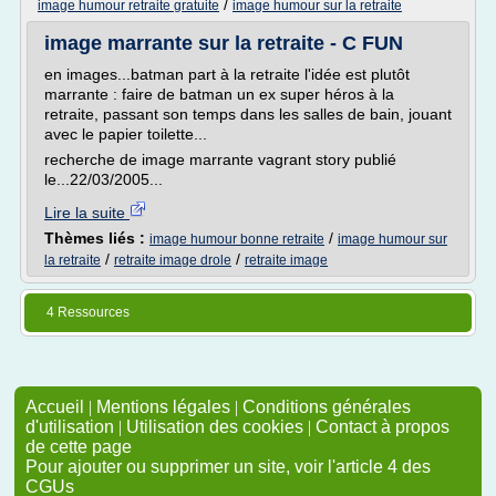
/
image humour retraite gratuite
image humour sur la retraite
image marrante sur la retraite - C FUN
en images...batman part à la retraite l'idée est plutôt
marrante : faire de batman un ex super héros à la
retraite, passant son temps dans les salles de bain, jouant
avec le papier toilette...
recherche de image marrante vagrant story publié
le...22/03/2005...
Lire la suite
Thèmes liés :
/
image humour bonne retraite
image humour sur
/
/
la retraite
retraite image drole
retraite image
4 Ressources
Accueil
|
Mentions légales
|
Conditions générales
d'utilisation
|
Utilisation des cookies
|
Contact à propos
de cette page
Pour ajouter ou supprimer un site, voir l'article 4 des
CGUs