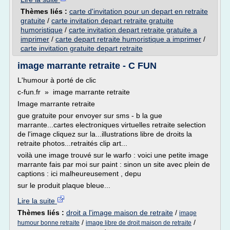
Thèmes liés :
carte d'invitation pour un depart en retraite
gratuite
/
carte invitation depart retraite gratuite
humoristique
/
carte invitation depart retraite gratuite a
imprimer
/
carte depart retraite humoristique a imprimer
/
carte invitation gratuite depart retraite
image marrante retraite - C FUN
L'humour à porté de clic
c-fun.fr » image marrante retraite
Image marrante retraite
gue gratuite pour envoyer sur sms - b la gue
marrante...cartes electroniques virtuelles retraite selection
de l'image cliquez sur la...illustrations libre de droits la
retraite photos...retraités clip art...
voilà une image trouvé sur le warfo : voici une petite image
marrante fais par moi sur paint : sinon un site avec plein de
captions : ici malheureusement , depu
sur le produit plaque bleue...
Lire la suite
Thèmes liés :
droit a l'image maison de retraite
/
image
/
/
humour bonne retraite
image libre de droit maison de retraite