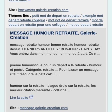
Site :
http://mots.galerie-creation.com
Thèmes liés :
petit mot de depart en retraite
/
exemple mot
depart retraite collegue
/
mot pot de depart retraite
/
mot de
depart en retraite pour une collegue
/
mot de depart retraite
MESSAGE HUMOUR RETRAITE, Galerie-
Creation
message retraite humour bonne retraite humour retraite
dessin. DERNIERS ARTICLES : BONJOUR - HAPPY DAY
Vous entrez dans mon monde , un monde à part. Ce n ...
poème humoristique pour un départ à la retraite - humour
et poésie Catégorie: retraite ... Pour laisser un message ,
il faut résoudre le petit calcul ...
humour sur la retraite - blague drole sur la retraite; les
meilleur citation marrante - colluche,...
Lire la suite
Site :
message.galerie-creation.com