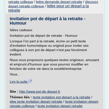
retraite collegue
/
lettre demande depart retraite
/
discours
lettre pour un depart a la
depart retraite collegue
/
retraite
Invitation pot de départ à la retraite -
Humour
Idées cadeaux
Invitation pot de départ de retraite - Humour
Lorsque l'on part à la retraite, écrire un petit texte
d'invitation humoristique ou original pour inviter ses
collègues à son pot de départ n'est pas forcément
évident.
Nous vous proposons quelques textes originaux, amusant
et emprunt d'humour que vous pourrez modifier en
fonction de votre vie dans la société/entreprise.
Vous...
Lire la suite
Site :
http://www.pot-de-depart.fr
Thèmes liés :
texte invitation pot depart a la retraite
/
idee texte invitation depart retraite
/
texte invitation depart
retraite collegue
/
texte invitation depart retraite