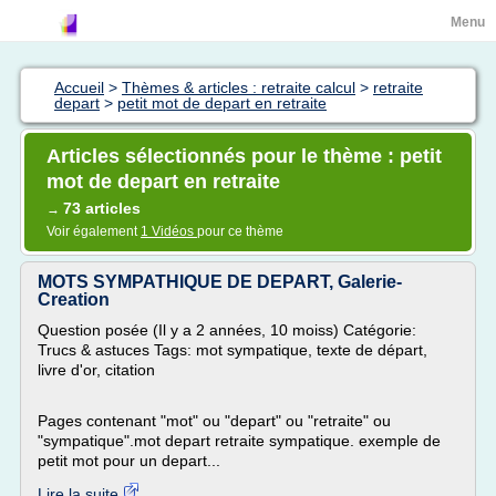
Menu
Accueil
>
Thèmes & articles : retraite calcul
>
retraite
depart
>
petit mot de depart en retraite
Articles sélectionnés pour le thème : petit
mot de depart en retraite
73 articles
→
Voir également
1 Vidéos
pour ce thème
MOTS SYMPATHIQUE DE DEPART, Galerie-
Creation
Question posée (Il y a 2 années, 10 moiss) Catégorie:
Trucs & astuces Tags: mot sympatique, texte de départ,
livre d'or, citation
Pages contenant "mot" ou "depart" ou "retraite" ou
"sympatique".mot depart retraite sympatique. exemple de
petit mot pour un depart...
Lire la suite