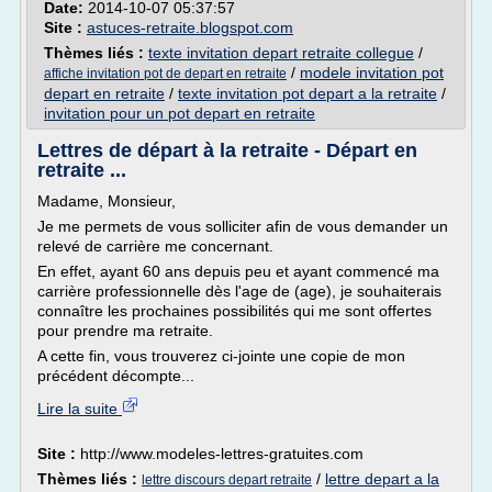
Date:
2014-10-07 05:37:57
Site :
astuces-retraite.blogspot.com
Thèmes liés :
texte invitation depart retraite collegue
/
/
modele invitation pot
affiche invitation pot de depart en retraite
depart en retraite
/
texte invitation pot depart a la retraite
/
invitation pour un pot depart en retraite
Lettres de départ à la retraite - Départ en
retraite ...
Madame, Monsieur,
Je me permets de vous solliciter afin de vous demander un
relevé de carrière me concernant.
En effet, ayant 60 ans depuis peu et ayant commencé ma
carrière professionnelle dès l'age de (age), je souhaiterais
connaître les prochaines possibilités qui me sont offertes
pour prendre ma retraite.
A cette fin, vous trouverez ci-jointe une copie de mon
précédent décompte...
Lire la suite
Site :
http://www.modeles-lettres-gratuites.com
Thèmes liés :
/
lettre depart a la
lettre discours depart retraite