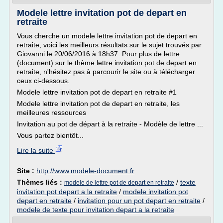
Modele lettre invitation pot de depart en
retraite
Vous cherche un modele lettre invitation pot de depart en
retraite, voici les meilleurs résultats sur le sujet trouvés par
Giovanni le 20/06/2016 à 18h37. Pour plus de lettre
(document) sur le thème lettre invitation pot de depart en
retraite, n'hésitez pas à parcourir le site ou à télécharger
ceux ci-dessous.
Modele lettre invitation pot de depart en retraite #1
Modele lettre invitation pot de depart en retraite, les
meilleures ressources
Invitation au pot de départ à la retraite - Modèle de lettre ...
Vous partez bientôt...
Lire la suite
Site :
http://www.modele-document.fr
Thèmes liés :
/
texte
modele de lettre pot de depart en retraite
invitation pot depart a la retraite
/
modele invitation pot
depart en retraite
/
invitation pour un pot depart en retraite
/
modele de texte pour invitation depart a la retraite