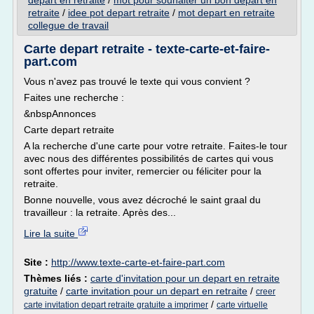
depart en retraite
/
mot pour souhaiter un bon depart en
retraite
/
idee pot depart retraite
/
mot depart en retraite
collegue de travail
Carte depart retraite - texte-carte-et-faire-
part.com
Vous n'avez pas trouvé le texte qui vous convient ?
Faites une recherche :
&nbspAnnonces
Carte depart retraite
A la recherche d'une carte pour votre retraite. Faites-le tour
avec nous des différentes possibilités de cartes qui vous
sont offertes pour inviter, remercier ou féliciter pour la
retraite.
Bonne nouvelle, vous avez décroché le saint graal du
travailleur : la retraite. Après des...
Lire la suite
Site :
http://www.texte-carte-et-faire-part.com
Thèmes liés :
carte d'invitation pour un depart en retraite
gratuite
/
carte invitation pour un depart en retraite
/
creer
/
carte invitation depart retraite gratuite a imprimer
carte virtuelle