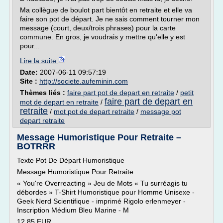
Ma collègue de boulot part bientôt en retraite et elle va
faire son pot de départ. Je ne sais comment tourner mon
message (court, deux/trois phrases) pour la carte
commune. En gros, je voudrais y mettre qu'elle y est
pour...
Lire la suite
Date:
2007-06-11 09:57:19
Site :
http://societe.aufeminin.com
Thèmes liés :
faire part pot de depart en retraite
/
petit
faire part de depart en
mot de depart en retraite
/
retraite
/
mot pot de depart retraite
/
message pot
depart retraite
Message Humoristique Pour Retraite –
BOTRRR
Texte Pot De Départ Humoristique
Message Humoristique Pour Retraite
« You're Overreacting » Jeu de Mots « Tu surréagis tu
débordes » T-Shirt Humoristique pour Homme Unisexe -
Geek Nerd Scientifique - imprimé Rigolo erlenmeyer -
Inscription Médium Bleu Marine - M
12,85 EUR