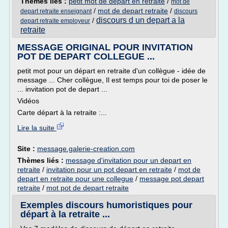
Thèmes liés :
petit mot de depart en retraite
/
mot de
/
mot de depart retraite
/
depart retraite enseignant
discours
discours d un depart a la
/
depart retraite employeur
retraite
MESSAGE ORIGINAL POUR INVITATION
POT DE DEPART COLLEGUE ...
petit mot pour un départ en retraite d'un collègue - idée de
message ... Cher collègue, Il est temps pour toi de poser le
... invitation pot de depart ...
Vidéos
Carte départ à la retraite :...
Lire la suite
Site :
message.galerie-creation.com
Thèmes liés :
message d'invitation pour un depart en
retraite
/
invitation pour un pot depart en retraite
/
mot de
depart en retraite pour une collegue
/
message pot depart
retraite
/
mot pot de depart retraite
Exemples discours humoristiques pour
départ à la retraite ...