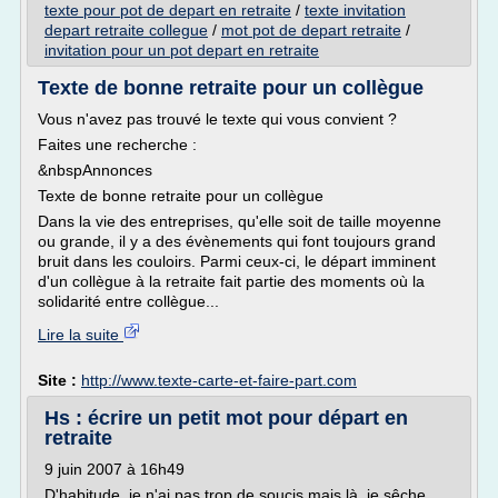
texte pour pot de depart en retraite
/
texte invitation
depart retraite collegue
/
mot pot de depart retraite
/
invitation pour un pot depart en retraite
Texte de bonne retraite pour un collègue
Vous n'avez pas trouvé le texte qui vous convient ?
Faites une recherche :
&nbspAnnonces
Texte de bonne retraite pour un collègue
Dans la vie des entreprises, qu'elle soit de taille moyenne
ou grande, il y a des évènements qui font toujours grand
bruit dans les couloirs. Parmi ceux-ci, le départ imminent
d'un collègue à la retraite fait partie des moments où la
solidarité entre collègue...
Lire la suite
Site :
http://www.texte-carte-et-faire-part.com
Hs : écrire un petit mot pour départ en
retraite
9 juin 2007 à 16h49
D'habitude, je n'ai pas trop de soucis mais là, je sêche.