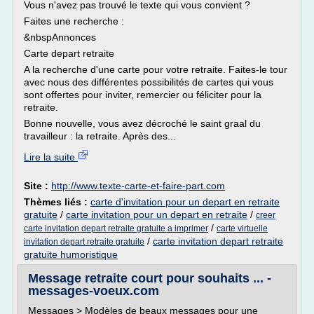
Vous n'avez pas trouvé le texte qui vous convient ?
Faites une recherche :
&nbspAnnonces
Carte depart retraite
A la recherche d'une carte pour votre retraite. Faites-le tour
avec nous des différentes possibilités de cartes qui vous
sont offertes pour inviter, remercier ou féliciter pour la
retraite.
Bonne nouvelle, vous avez décroché le saint graal du
travailleur : la retraite. Après des...
Lire la suite
Site :
http://www.texte-carte-et-faire-part.com
Thèmes liés :
carte d'invitation pour un depart en retraite
gratuite
/
carte invitation pour un depart en retraite
/
creer
/
carte invitation depart retraite gratuite a imprimer
carte virtuelle
/
carte invitation depart retraite
invitation depart retraite gratuite
gratuite humoristique
Message retraite court pour souhaits ... -
messages-voeux.com
Messages > Modèles de beaux messages pour une