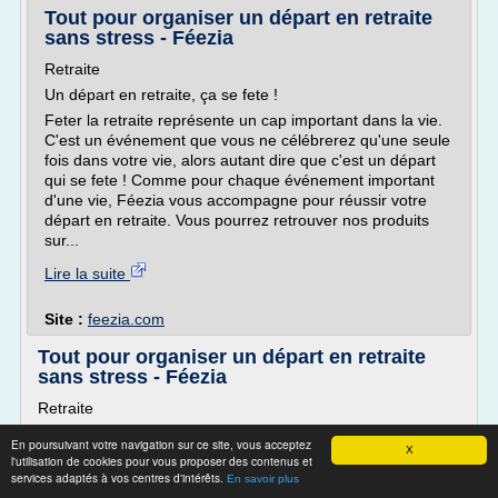
Tout pour organiser un départ en retraite
sans stress - Féezia
Retraite
Un départ en retraite, ça se fete !
Feter la retraite représente un cap important dans la vie.
C'est un événement que vous ne célébrerez qu'une seule
fois dans votre vie, alors autant dire que c'est un départ
qui se fete ! Comme pour chaque événement important
d'une vie, Féezia vous accompagne pour réussir votre
départ en retraite. Vous pourrez retrouver nos produits
sur...
Lire la suite
Site :
feezia.com
Tout pour organiser un départ en retraite
sans stress - Féezia
Retraite
Un départ en retraite, ça se fete !
En poursuivant votre navigation sur ce site, vous acceptez
X
Feter la retraite représente un cap important dans la vie.
l'utilisation de cookies pour vous proposer des contenus et
services adaptés à vos centres d'intérêts.
C'est un événement que vous ne célébrerez qu'une seule
En savoir plus