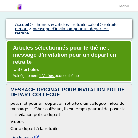
Menu
Accueil
>
Thèmes & articles : retraite calcul
>
retraite
depart
>
message d'invitation pour un depart en
retraite
Articles sélectionnés pour le thème :
message d'invitation pour un depart en
retraite
87 articles
→
Voir également
1 Vidéos
pour ce thème
MESSAGE ORIGINAL POUR INVITATION POT DE
DEPART COLLEGUE ...
petit mot pour un départ en retraite d'un collègue - idée de
message ... Cher collègue, Il est temps pour toi de poser le
... invitation pot de depart ...
Vidéos
Carte départ à la retraite :...
Lire la suite