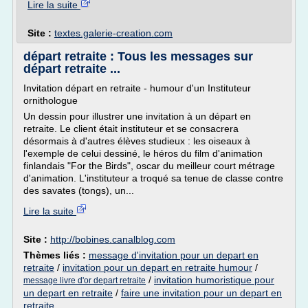
Lire la suite
Site :
textes.galerie-creation.com
départ retraite : Tous les messages sur
départ retraite ...
Invitation départ en retraite - humour d'un Instituteur
ornithologue
Un dessin pour illustrer une invitation à un départ en
retraite. Le client était instituteur et se consacrera
désormais à d'autres élèves studieux : les oiseaux à
l'exemple de celui dessiné, le héros du film d'animation
finlandais "For the Birds", oscar du meilleur court métrage
d'animation. L'instituteur a troqué sa tenue de classe contre
des savates (tongs), un...
Lire la suite
Site :
http://bobines.canalblog.com
Thèmes liés :
message d'invitation pour un depart en
retraite
/
invitation pour un depart en retraite humour
/
/
invitation humoristique pour
message livre d'or depart retraite
un depart en retraite
/
faire une invitation pour un depart en
retraite