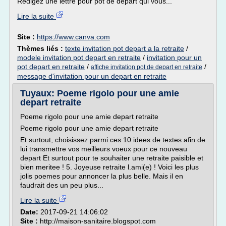
Rédigez une lettre pour pot de départ qui vous...
Lire la suite
Site :
https://www.canva.com
Thèmes liés :
texte invitation pot depart a la retraite
/
modele invitation pot depart en retraite
/
invitation pour un
pot depart en retraite
/
/
affiche invitation pot de depart en retraite
message d'invitation pour un depart en retraite
Tuyaux: Poeme rigolo pour une amie
depart retraite
Poeme rigolo pour une amie depart retraite
Poeme rigolo pour une amie depart retraite
Et surtout, choisissez parmi ces 10 idees de textes afin de
lui transmettre vos meilleurs voeux pour ce nouveau
depart Et surtout pour te souhaiter une retraite paisible et
bien meritee ! 5. Joyeuse retraite l.ami(e) ! Voici les plus
jolis poemes pour annoncer la plus belle. Mais il en
faudrait des un peu plus...
Lire la suite
Date:
2017-09-21 14:06:02
Site :
http://maison-sanitaire.blogspot.com