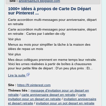
Site :
aniversaire24.blogspot.com
1000+ idées à propos de Carte De Départ
sur Pinterest ...
Carte accordéon multi-messages pour anniversaire, départ
en retraite
Carte accordéon multi-messages pour anniversaire, départ
en retraite : Cartes par l-atelier-de-cily
Voir plus
Menus au mois pour simplifier la tâche à la maison des
idées de repas un mois
Voir plus
Mes deux collègues prennent en meme temps leur retraite.
Voici les urnes réalisées à partir de boîtes à chaussures
pour leur petite fête de départ : D'un peu plus près : Et...
Lire la suite
Site :
https://fr.pinterest.com
Thèmes liés :
message d'invitation pour un depart en
retraite
/
carte anniversaire depart en retraite
/
carte
invitation pour un depart en retraite
/
invitation anniversaire
et depart retraite
/
invitation pour un pot depart en retraite