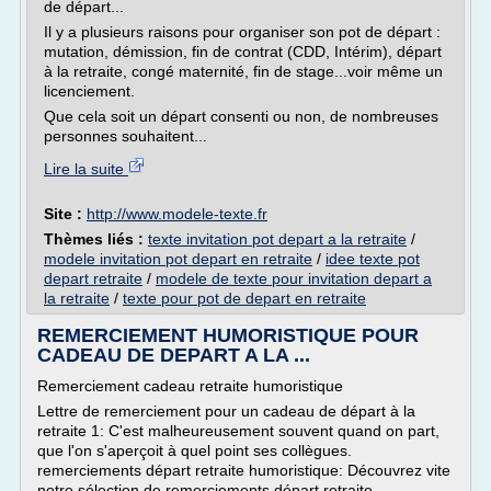
de départ...
Il y a plusieurs raisons pour organiser son pot de départ :
mutation, démission, fin de contrat (CDD, Intérim), départ
à la retraite, congé maternité, fin de stage...voir même un
licenciement.
Que cela soit un départ consenti ou non, de nombreuses
personnes souhaitent...
Lire la suite
Site :
http://www.modele-texte.fr
Thèmes liés :
texte invitation pot depart a la retraite
/
modele invitation pot depart en retraite
/
idee texte pot
depart retraite
/
modele de texte pour invitation depart a
la retraite
/
texte pour pot de depart en retraite
REMERCIEMENT HUMORISTIQUE POUR
CADEAU DE DEPART A LA ...
Remerciement cadeau retraite humoristique
Lettre de remerciement pour un cadeau de départ à la
retraite 1: C'est malheureusement souvent quand on part,
que l'on s'aperçoit à quel point ses collègues.
remerciements départ retraite humoristique: Découvrez vite
notre sélection de remerciements départ retraite