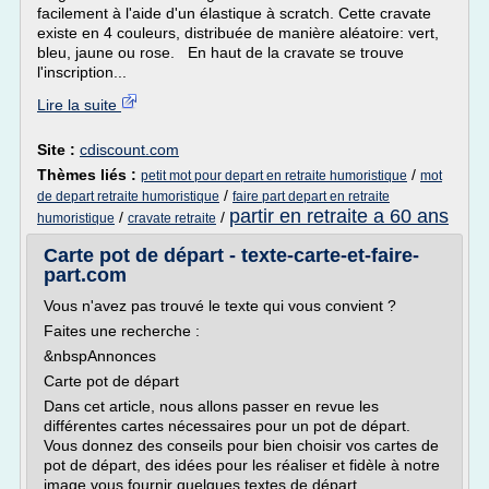
facilement à l'aide d'un élastique à scratch. Cette cravate
existe en 4 couleurs, distribuée de manière aléatoire: vert,
bleu, jaune ou rose. En haut de la cravate se trouve
l'inscription...
Lire la suite
Site :
cdiscount.com
Thèmes liés :
/
petit mot pour depart en retraite humoristique
mot
/
de depart retraite humoristique
faire part depart en retraite
partir en retraite a 60 ans
/
/
humoristique
cravate retraite
Carte pot de départ - texte-carte-et-faire-
part.com
Vous n'avez pas trouvé le texte qui vous convient ?
Faites une recherche :
&nbspAnnonces
Carte pot de départ
Dans cet article, nous allons passer en revue les
différentes cartes nécessaires pour un pot de départ.
Vous donnez des conseils pour bien choisir vos cartes de
pot de départ, des idées pour les réaliser et fidèle à notre
image vous fournir quelques textes de départ.