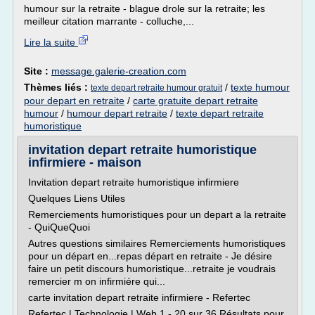
humour sur la retraite - blague drole sur la retraite; les
meilleur citation marrante - colluche,...
Lire la suite
Site :
message.galerie-creation.com
Thèmes liés :
/
texte humour
texte depart retraite humour gratuit
pour depart en retraite
/
carte gratuite depart retraite
humour
/
humour depart retraite
/
texte depart retraite
humoristique
invitation depart retraite humoristique
infirmiere - maison
Invitation depart retraite humoristique infirmiere
Quelques Liens Utiles
Remerciements humoristiques pour un depart a la retraite
- QuiQueQuoi
Autres questions similaires Remerciements humoristiques
pour un départ en...repas départ en retraite - Je désire
faire un petit discours humoristique...retraite je voudrais
remercier m on infirmiére qui...
carte invitation depart retraite infirmiere - Refertec
Refertec | Technologie | Web 1 - 20 sur 36 Résultats pour