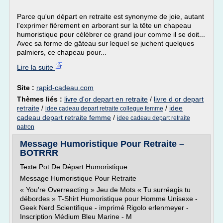
Parce qu'un départ en retraite est synonyme de joie, autant
l'exprimer fièrement en arborant sur la tête un chapeau
humoristique pour célébrer ce grand jour comme il se doit...
Avec sa forme de gâteau sur lequel se juchent quelques
palmiers, ce chapeau pour...
Lire la suite
Site :
rapid-cadeau.com
Thèmes liés :
livre d'or depart en retraite
/
livre d or depart
retraite
/
/
idee
idee cadeau depart retraite collegue femme
cadeau depart retraite femme
/
idee cadeau depart retraite
patron
Message Humoristique Pour Retraite –
BOTRRR
Texte Pot De Départ Humoristique
Message Humoristique Pour Retraite
« You're Overreacting » Jeu de Mots « Tu surréagis tu
débordes » T-Shirt Humoristique pour Homme Unisexe -
Geek Nerd Scientifique - imprimé Rigolo erlenmeyer -
Inscription Médium Bleu Marine - M