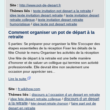
Site :
http://www.pot-de-depart.fr
Thèmes liés :
texte invitation pot depart a la retraite
/
idee texte invitation depart retraite
/
texte invitation depart
retraite collegue
/
texte invitation depart retraite
humoristique
/
idee texte pot depart retraite
Comment organiser un pot de départ à la
retraite
5 parties: Se préparer pour organiser la fête S'occuper des
étapes essentielles de la réception Fixer les détails de la
fête Choisir le menu Organiser les activités de la réception
Une fête de départ à la retraite est une belle manière
d'honorer et de saluer un collègue qui termine son activité
professionnelle. Elle devrait être non seulement une
occasion pour apprécier ses...
Lire la suite
Site :
fr.wikihow.com
Thèmes liés :
discours a l occasion d un depart en retraite
discours d un depart
/
idee fete depart retraite collegue
/
a la retraite
/
/
faire part pot de
feter depart retraite chanson
depart en retraite