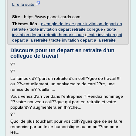
Lire la suite
Site :
https://www.planet-cards.com
Thèmes liés :
exemple de texte pour invitation depart en
retraite
/
texte invitation depart retraite collegue
/
texte
invitation depart retraite humoristique
/
texte invitation pot
depart a la retraite
/
texte invitation depart a la retraite
Discours pour un depart en retraite d'un
collegue de travail
??
??
Le fameux d??part en retraite d'un coll??gue de travail !!!
ou ??ventuellement, un anniversaire de carri??re, une
remise de m??daille ....
Vous venez d'arriver dans l'entreprise ? Rendez hommage
?? votre nouveau coll??gue qui part en retraite et votre
popularit?? augmentera en fl??che...
??
Quoi de plus touchant pour vos coll??gues que de se faire
remercier par un texte humoristique ou un po??me pour
les...