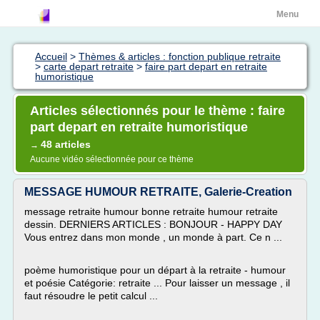
Menu
Accueil
>
Thèmes & articles : fonction publique retraite
>
carte depart retraite
>
faire part depart en retraite
humoristique
Articles sélectionnés pour le thème : faire
part depart en retraite humoristique
48 articles
→
Aucune vidéo sélectionnée pour ce thème
MESSAGE HUMOUR RETRAITE, Galerie-Creation
message retraite humour bonne retraite humour retraite
dessin. DERNIERS ARTICLES : BONJOUR - HAPPY DAY
Vous entrez dans mon monde , un monde à part. Ce n ...
poème humoristique pour un départ à la retraite - humour
et poésie Catégorie: retraite ... Pour laisser un message , il
faut résoudre le petit calcul ...