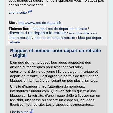
vous manquez cruellement d'inspiration! Vous ne savez pas
par où commencer et...
Lire la suite
Site :
http://www.pot-de-depart.fr
Thèmes liés :
faire part pot de depart en retraite
/
discours d un depart a la retraite
/
exemple discours
depart retraite
/
mot pot de depart retraite
/
idee pot depart
retraite
Blagues et humour pour départ en retraite
- Digital
Bien que de nombreuses boutiques proposent des
articles humoristiques pour fêter anniversaire,
enterrement de vie de jeune fille ou garçon, mariage et
départ en retraite, il est agréable parfois de trouver des
blagues en la matière qui soient un peu plus originales.
Un site d'humour attire l'attention de nombreux
internautes : umour.com. Que l'on soit en quête d'une
blague sur la retraite, d'une image drôle à floquer sur un
tee-shirt, une tasse ou encore un chapeau, les idées
fleurissent sur ce site. Les propositions amusantes...
Lire la suite