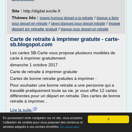
Site :
http://digital.excite.fr
Thèmes liés :
/
image humour depart a la retraite
blague a faire
/
/
image
pour depart en retraite
idees blagues pour depart retraite
depart en retraite gratuit
/
blague pour depart en retraite
Carte de retraite à imprimer gratuite - carte-
sb.blogspot.com
Les cartes SB-Carte vous propose plusieurs modèles de
carte à imprimer gratuitement
dimanche 1 octobre 2017
Carte de retraite à imprimer gratuite
Cartes de bonne retraite gratuites à imprimer :
Pour souhaiter une bonne retraite a une personne qui a
travaillé pratiquement toute sa vie, je vous offre 12 cartes
différentes pour un départ en retraite. Des cartes de bonne
retraite à imprimer...
Lire la suite
Date:
2018-03-05 22:55:44
En poursuivant votre navigation sur ce site, vous acceptez
X
Site :
http://carte-sb.blogspot.com
l'utilisation de cookies pour vous proposer des contenus et
services adaptés à vos centres d'intérêts.
En savoir plus