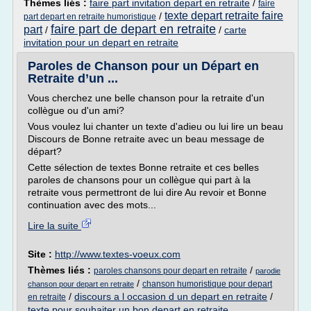
Thèmes liés :
faire part invitation depart en retraite
/
faire
texte depart retraite faire
/
part depart en retraite humoristique
faire part de depart en retraite
part
/
/
carte
invitation pour un depart en retraite
Paroles de Chanson pour un Départ en
Retraite d’un ...
Vous cherchez une belle chanson pour la retraite d'un
collègue ou d'un ami?
Vous voulez lui chanter un texte d'adieu ou lui lire un beau
Discours de Bonne retraite avec un beau message de
départ?
Cette sélection de textes Bonne retraite et ces belles
paroles de chansons pour un collègue qui part à la
retraite vous permettront de lui dire Au revoir et Bonne
continuation avec des mots...
Lire la suite
Site :
http://www.textes-voeux.com
Thèmes liés :
/
paroles chansons pour depart en retraite
parodie
/
chanson humoristique pour depart
chanson pour depart en retraite
/
discours a l occasion d un depart en retraite
/
en retraite
texte pour souhaiter un bon depart en retraite