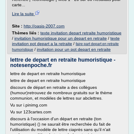
carte...
Lire la suite
Site :
http://oasis-2007.com
Thèmes liés :
texte invitation depart retraite humoristique
/
invitation humoristique pour un depart en retraite
/
texte
invitation pot depart a la retraite
/
faire part depart en retraite
/
invitation pour un pot depart en retraite
humoristique
lettre de depart en retraite humoristique -
notesenpoche.fr
lettre de depart en retraite humoristique
lettre de depart en retraite humoristique
discours de départ en retraite a des collègues
(humour)retrouvez de nombreux gratuits sur le thème
communion, et modèles de lettres sur abclettres.
Vu sur i.pinimg.com
Vu sur 123cartes.com
discours à l'occasion d'un départ en retraite (ton
humoristique) () ne saurait être recherchée du fait de
l'utilisation du modèle de lettre ciaprès sans qu'il n'ait