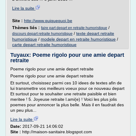
Lire la suite
Site :
http://www.quiquequoi.be
Thèmes liés :
/
faire part depart en retraite humoristique
/
texte depart retraite
discours depart retraite humoristique
humoristique
/
modele depart en retraite humoristique
/
carte depart retraite humoristique
Tuyaux: Poeme rigolo pour une amie depart
retraite
Poeme rigolo pour une amie depart retraite
Poeme rigolo pour une amie depart retraite
Et surtout, choisissez parmi ces 10 idees de textes afin de
lui transmettre vos meilleurs voeux pour ce nouveau depart
Et surtout pour te souhaiter une retraite paisible et bien
meritee ! 5. Joyeuse retraite l.ami(e) ! Voici les plus jolis
poemes pour annoncer la plus belle. Mais il en faudrait des
un peu plus...
Lire la suite
Date:
2017-09-21 14:06:02
Site :
http://maison-sanitaire.blogspot.com