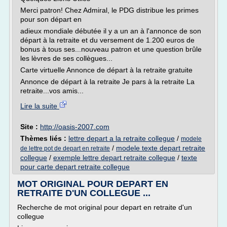
Merci patron! Chez Admiral, le PDG distribue les primes
pour son départ en
adieux mondiale débutée il y a un an à l'annonce de son
départ à la retraite et du versement de 1.200 euros de
bonus à tous ses...nouveau patron et une question brûle
les lèvres de ses collègues...
Carte virtuelle Annonce de départ à la retraite gratuite
Annonce de départ à la retraite Je pars à la retraite La
retraite...vos amis...
Lire la suite
Site :
http://oasis-2007.com
Thèmes liés :
lettre depart a la retraite collegue
/
modele
/
modele texte depart retraite
de lettre pot de depart en retraite
collegue
/
exemple lettre depart retraite collegue
/
texte
pour carte depart retraite collegue
MOT ORIGINAL POUR DEPART EN
RETRAITE D'UN COLLEGUE ...
Recherche de mot original pour depart en retraite d'un
collegue