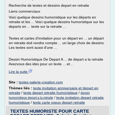
Recherche de textes et dessins depart en retraite
Liens commerciaux
Voici quelque dessins humoristique sur les départs en
retraite et les ... Voici quelque dessins humoristique sur les
departs en ... texte sur la retraite ...
Textes et cartes d'invitation pour un départ en ... un départ
en retraite doit rendre compte ... un large choix de dessins.
Les textes sont aussi d'une ...
Dessin Humoristique De Depart A ... de depart a la retraite
Avezvous des ides pour un texte ... et...
Lire la suite
Site :
textes.galerie-creation.com
Thèmes liés :
texte invitation anniversaire et depart en
retraite
/
texte depart retraite humoristique
/
dessin
/
texte invitation depart retraite
humoristique depart a la retraite
humoristique
/
texte carte voeux depart retraite
TEXTES HUMORISTE POUR CARTE