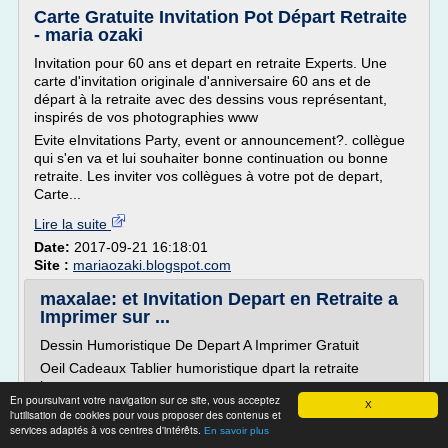
Carte Gratuite Invitation Pot Départ Retraite
- maria ozaki
Invitation pour 60 ans et depart en retraite Experts. Une
carte d'invitation originale d'anniversaire 60 ans et de
départ à la retraite avec des dessins vous représentant,
inspirés de vos photographies www
Evite eInvitations Party, event or announcement?. collègue
qui s'en va et lui souhaiter bonne continuation ou bonne
retraite. Les inviter vos collègues à votre pot de depart,
Carte...
Lire la suite
Date:
2017-09-21 16:18:01
Site :
mariaozaki.blogspot.com
maxalae: et Invitation Depart en Retraite a
Imprimer sur ...
Dessin Humoristique De Depart A Imprimer Gratuit
Oeil Cadeaux Tablier humoristique dpart la retraite
homme
En poursuivant votre navigation sur ce site, vous acceptez
X
Oeil Cadeaux Tablier humoristique dpart la retraite femme
l'utilisation de cookies pour vous proposer des contenus et
services adaptés à vos centres d'intérêts.
Image humour retraite
En savoir plus