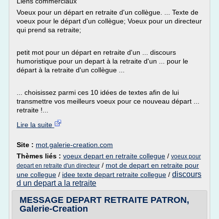
Liens commerciaux
Voeux pour un départ en retraite d'un collègue. ... Texte de
voeux pour le départ d'un collègue; Voeux pour un directeur
qui prend sa retraite;
petit mot pour un départ en retraite d'un ... discours
humoristique pour un depart à la retraite d'un ... pour le
départ à la retraite d'un collègue ...
... choisissez parmi ces 10 idées de textes afin de lui
transmettre vos meilleurs voeux pour ce nouveau départ ...
retraite !...
Lire la suite
Site :
mot.galerie-creation.com
Thèmes liés :
voeux depart en retraite collegue
/
voeux pour
/
mot de depart en retraite pour
depart en retraite d'un directeur
discours
une collegue
/
idee texte depart retraite collegue
/
d un depart a la retraite
MESSAGE DEPART RETRAITE PATRON,
Galerie-Creation