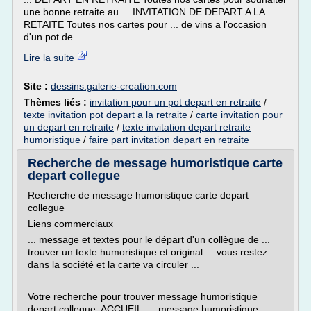
une bonne retraite au ... INVITATION DE DEPART A LA
RETAITE Toutes nos cartes pour ... de vins a l'occasion
d'un pot de...
Lire la suite
Site :
dessins.galerie-creation.com
Thèmes liés :
invitation pour un pot depart en retraite
/
texte invitation pot depart a la retraite
/
carte invitation pour
un depart en retraite
/
texte invitation depart retraite
humoristique
/
faire part invitation depart en retraite
Recherche de message humoristique carte
depart collegue
Recherche de message humoristique carte depart
collegue
Liens commerciaux
... message et textes pour le départ d'un collègue de ...
trouver un texte humoristique et original ... vous restez
dans la société et la carte va circuler ...
Votre recherche pour trouver message humoristique
depart collegue. ACCUEIL ... .message humoristique