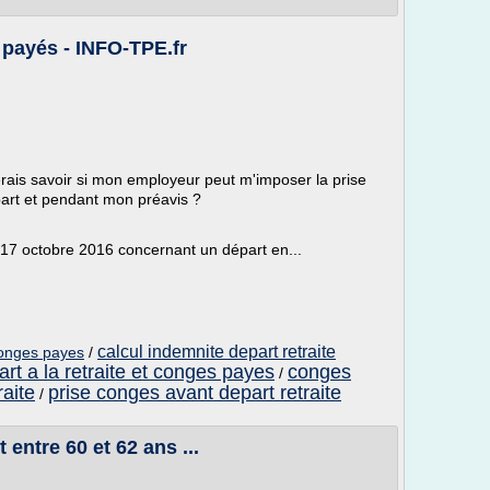
s payés - INFO-TPE.fr
terais savoir si mon employeur peut m'imposer la prise
art et pendant mon préavis ?
u 17 octobre 2016 concernant un départ en...
calcul indemnite depart retraite
conges payes
/
rt a la retraite et conges payes
conges
/
raite
prise conges avant depart retraite
/
 entre 60 et 62 ans ...