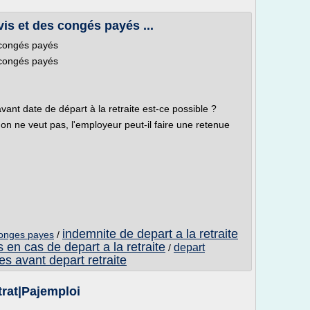
vis et des congés payés ...
s congés payés
s congés payés
vant date de départ à la retraite est-ce possible ?
u'on ne veut pas, l'employeur peut-il faire une retenue
indemnite de depart a la retraite
 conges payes
/
en cas de depart a la retraite
depart
/
es avant depart retraite
trat|Pajemploi