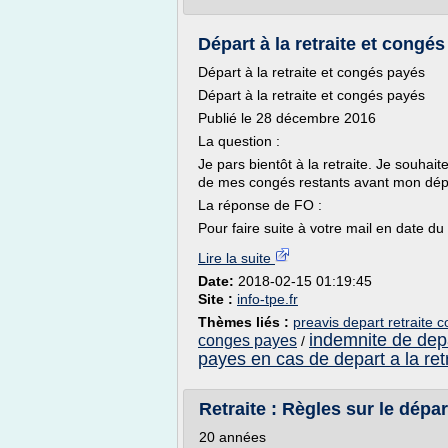
Départ à la retraite et congé
Départ à la retraite et congés payés
Départ à la retraite et congés payés
Publié le 28 décembre 2016
La question :
Je pars bientôt à la retraite. Je souhai
de mes congés restants avant mon dép
La réponse de FO :
Pour faire suite à votre mail en date d
Lire la suite
Date:
2018-02-15 01:19:45
Site :
info-tpe.fr
Thèmes liés :
preavis depart retraite 
indemnite de depa
conges payes
/
payes en cas de depart a la ret
Retraite : Règles sur le départ
20 années