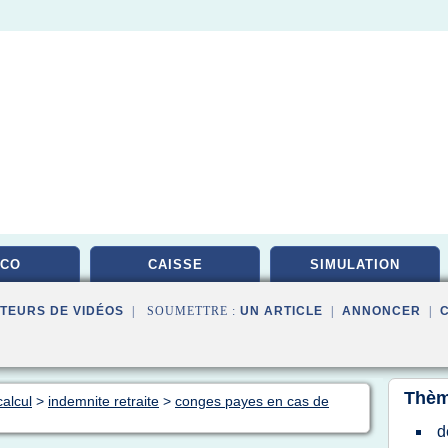
RCO
CAISSE
SIMULATION
TEURS DE VIDÉOS
| SOUMETTRE :
UN ARTICLE
|
ANNONCER
|
Thèm
calcul
>
indemnite retraite
>
conges payes en cas de
d