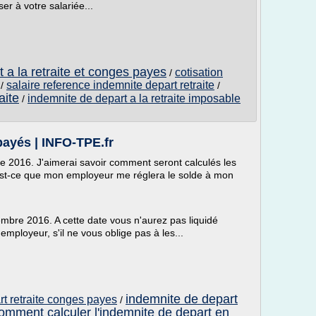
r à votre salariée...
 a la retraite et conges payes
cotisation
/
salaire reference indemnite depart retraite
/
/
aite
indemnite de depart a la retraite imposable
/
payés | INFO-TPE.fr
re 2016. J'aimerai savoir comment seront calculés les
 Est-ce que mon employeur me réglera le solde à mon
écembre 2016. A cette date vous n'aurez pas liquidé
mployeur, s'il ne vous oblige pas à les...
indemnite de depart
rt retraite conges payes
/
omment calculer l'indemnite de depart en