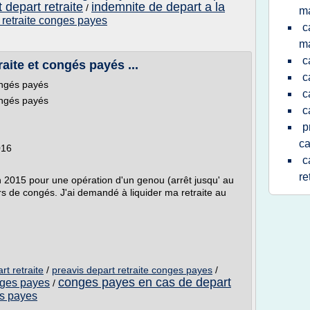
 depart retraite
indemnite de depart a la
/
m
 retraite conges payes
c
m
c
raite et congés payés ...
c
congés payés
c
congés payés
c
p
ca
016
c
re
uin 2015 pour une opération d'un genou (arrêt jusqu' au
rs de congés. J'ai demandé à liquider ma retraite au
t retraite
/
preavis depart retraite conges payes
/
conges payes en cas de depart
onges payes
/
es payes