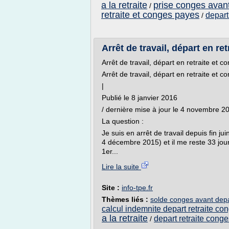
a la retraite
prise conges avant
/
retraite et conges payes
depart
/
Arrêt de travail, départ en ret
Arrêt de travail, départ en retraite et 
Arrêt de travail, départ en retraite et 
|
Publié le 8 janvier 2016
/ dernière mise à jour le 4 novembre 2
La question :
Je suis en arrêt de travail depuis fin j
4 décembre 2015) et il me reste 33 jou
1er...
Lire la suite
Site :
info-tpe.fr
Thèmes liés :
solde conges avant depar
calcul indemnite depart retraite c
a la retraite
depart retraite cong
/