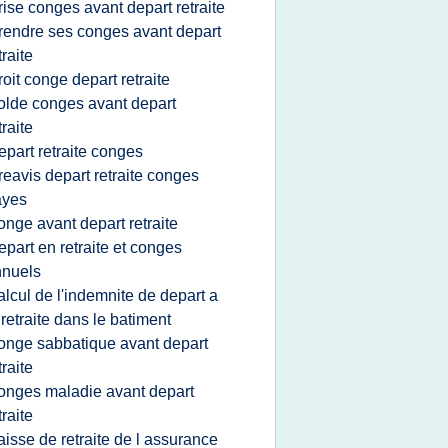
rise conges avant depart retraite
rendre ses conges avant depart
traite
roit conge depart retraite
olde conges avant depart
traite
epart retraite conges
reavis depart retraite conges
ayes
onge avant depart retraite
epart en retraite et conges
nnuels
alcul de l'indemnite de depart a
 retraite dans le batiment
onge sabbatique avant depart
traite
onges maladie avant depart
traite
aisse de retraite de l assurance