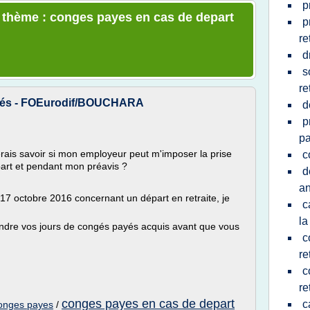
p
e thème : conges payes en cas de depart
p
re
d
s
re
payés - FOEurodif/BOUCHARA
d
p
p
terais savoir si mon employeur peut m'imposer la prise
c
art et pendant mon préavis ?
d
a
u 17 octobre 2016 concernant un départ en retraite, je
c
la
endre vos jours de congés payés acquis avant que vous
c
re
c
re
conges payes en cas de depart
c
conges payes
/