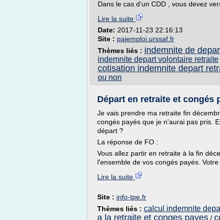
Dans le cas d'un CDD , vous devez verse
Lire la suite
Date:
2017-11-23 22:16:13
Site :
pajemploi.urssaf.fr
indemnite de depart
Thèmes liés :
indemnite depart volontaire retraite
cotisation indemnite depart retr
ou non
Départ en retraite et congés 
Je vais prendre ma retraite fin décemb
congés payés que je n'aurai pas pris.
départ ?
La réponse de FO :
Vous allez partir en retraite à la fin d
l'ensemble de vos congés payés. Votre e
Lire la suite
Site :
info-tpe.fr
calcul indemnite depa
Thèmes liés :
a la retraite et conges payes
c
/