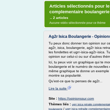
Articles sélectionnés pour le 
complementaire boulangerie
2 articles
→
Aucune vidéo sélectionnée pour ce thème
Ag2r Isica Boulangerie - Opinion
Tu peux donc donner ton opinion sur ce
ag2r, isica, boulangerie, ag2r isica ret
les fondettes et ugrr-isica-ag2r-isica.
opinion sur celui-ci ou sur d'autres thè
Ici, tu peux voir un graphique qui te mo
boulangerie et le numéro de nouvelles 
même graphique te donne un exemple de 
montre sa popularité.
Qu'est-ce que tu penses de ag2r...
Lire la suite
Site :
https://opinionssur.com
Thèmes liés :
ugrr isica retraite complementai
/
ugrr isica retraite complementaire
boulangerie