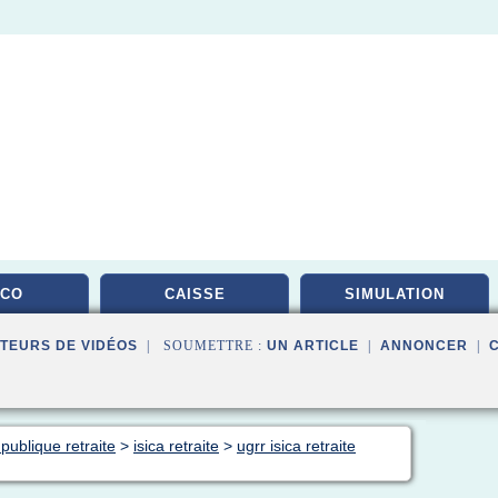
RCO
CAISSE
SIMULATION
TEURS DE VIDÉOS
| SOUMETTRE :
UN ARTICLE
|
ANNONCER
|
publique retraite
>
isica retraite
>
ugrr isica retraite