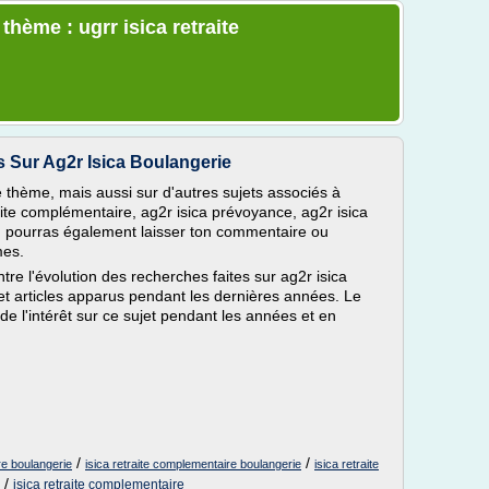
thème : ugrr isica retraite
s Sur Ag2r Isica Boulangerie
 thème, mais aussi sur d'autres sujets associés à
raite complémentaire, ag2r isica prévoyance, ag2r isica
 Tu pourras également laisser ton commentaire ou
mes.
ntre l'évolution des recherches faites sur ag2r isica
et articles apparus pendant les dernières années. Le
l'intérêt sur ce sujet pendant les années et en
/
/
re boulangerie
isica retraite complementaire boulangerie
isica retraite
/
isica retraite complementaire