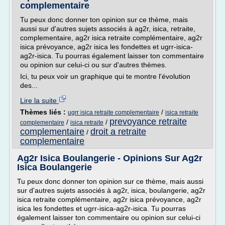
complementaire
Tu peux donc donner ton opinion sur ce thème, mais
aussi sur d'autres sujets associés à ag2r, isica, retraite,
complementaire, ag2r isica retraite complémentaire, ag2r
isica prévoyance, ag2r isica les fondettes et ugrr-isica-
ag2r-isica. Tu pourras également laisser ton commentaire
ou opinion sur celui-ci ou sur d'autres thèmes.
Ici, tu peux voir un graphique qui te montre l'évolution
des...
Lire la suite
Thèmes liés :
/
ugrr isica retraite complementaire
isica retraite
prevoyance retraite
/
/
complementaire
isica retraite
complementaire
droit a retraite
/
complementaire
Ag2r Isica Boulangerie - Opinions Sur Ag2r
Isica Boulangerie
Tu peux donc donner ton opinion sur ce thème, mais aussi
sur d'autres sujets associés à ag2r, isica, boulangerie, ag2r
isica retraite complémentaire, ag2r isica prévoyance, ag2r
isica les fondettes et ugrr-isica-ag2r-isica. Tu pourras
également laisser ton commentaire ou opinion sur celui-ci