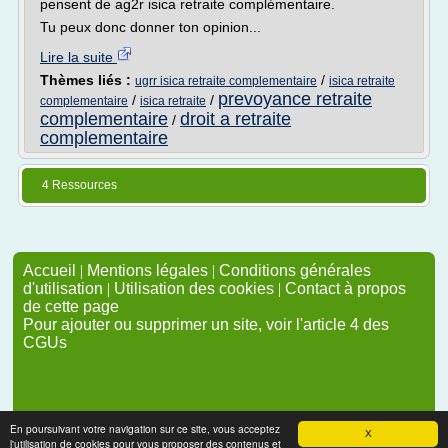
pensent de ag2r isica retraite complémentaire.
Tu peux donc donner ton opinion...
Lire la suite
Thèmes liés :
/
ugrr isica retraite complementaire
isica retraite
prevoyance retraite
/
/
complementaire
isica retraite
complementaire
droit a retraite
/
complementaire
4 Ressources
Accueil
|
Mentions légales
|
Conditions générales
d'utilisation
|
Utilisation des cookies
|
Contact à propos
de cette page
Pour ajouter ou supprimer un site, voir l'article 4 des
CGUs
En poursuivant votre navigation sur ce site, vous acceptez
X
l'utilisation de cookies pour vous proposer des contenus et