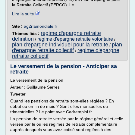
la Retraite Collectif (PERCO). Le...
Lire la suite
Site :
ag2rlamondiale.fr
regime d'epargne retraite
Thèmes liés :
definition
regime d'epargne retraite volontaire
/
/
plan d'epargne individuel pour la retraite
plan
/
d'epargne retraite collectif
regime d'epargne
/
retraite collectif
Le versement de la pension - Anticiper sa
retraite
Le versement de la pension
Auteur : Guillaume Serres
Tweeter
Quand les pensions de retraite sont-elles réglées ? En
début ou en fin de mois ? Sont-elles mensuelles ou
trimestrielles ? Le point avec Cadremploi.fr.
La pension de retraite versée par le régime général et celle
versée par le ou les régimes de retraite complémentaire
auprès desquels vous avez cotisé sont réglées à des...