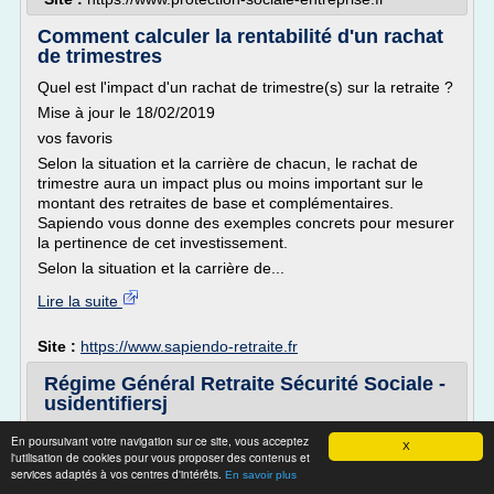
Comment calculer la rentabilité d'un rachat
de trimestres
Quel est l'impact d'un rachat de trimestre(s) sur la retraite ?
Mise à jour le 18/02/2019
vos favoris
Selon la situation et la carrière de chacun, le rachat de
trimestre aura un impact plus ou moins important sur le
montant des retraites de base et complémentaires.
Sapiendo vous donne des exemples concrets pour mesurer
la pertinence de cet investissement.
Selon la situation et la carrière de...
Lire la suite
Site :
https://www.sapiendo-retraite.fr
Régime Général Retraite Sécurité Sociale -
usidentifiersj
Retraite De Base Regime General
En poursuivant votre navigation sur ce site, vous acceptez
X
l'utilisation de cookies pour vous proposer des contenus et
Ce principe est régi par un contrat entre les générations,
services adaptés à vos centres d'intérêts.
En savoir plus
qui chacune reconnait une dette envers la précédente. La