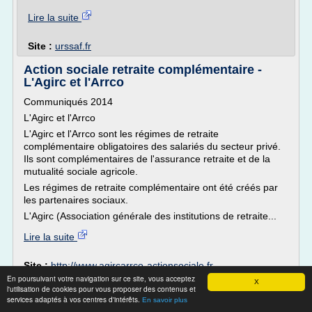
Lire la suite
Site :
urssaf.fr
Action sociale retraite complémentaire -
L'Agirc et l'Arrco
Communiqués 2014
L'Agirc et l'Arrco
L'Agirc et l'Arrco sont les régimes de retraite
complémentaire obligatoires des salariés du secteur privé.
Ils sont complémentaires de l'assurance retraite et de la
mutualité sociale agricole.
Les régimes de retraite complémentaire ont été créés par
les partenaires sociaux.
L'Agirc (Association générale des institutions de retraite...
Lire la suite
Site :
http://www.agircarrco-actionsociale.fr
En poursuivant votre navigation sur ce site, vous acceptez
X
Retraite complémentaire : affiliation des
l'utilisation de cookies pour vous proposer des contenus et
services adaptés à vos centres d'intérêts.
salariés | Agirc ...
En savoir plus