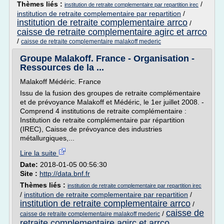
Thèmes liés :
/
institution de retraite complementaire par repartition irec
institution de retraite complementaire par repartition
/
institution de retraite complementaire arrco
/
caisse de retraite complementaire agirc et arrco
/
caisse de retraite complementaire malakoff mederic
Groupe Malakoff. France - Organisation -
Ressources de la ...
Malakoff Médéric. France
Issu de la fusion des groupes de retraite complémentaire
et de prévoyance Malakoff et Médéric, le 1er juillet 2008. -
Comprend 4 institutions de retraite complémentaire :
Institution de retraite complémentaire par répartition
(IREC), Caisse de prévoyance des industries
métallurgiques,...
Lire la suite
Date:
2018-01-05 00:56:30
Site :
http://data.bnf.fr
Thèmes liés :
institution de retraite complementaire par repartition irec
/
institution de retraite complementaire par repartition
/
institution de retraite complementaire arrco
/
caisse de
/
caisse de retraite complementaire malakoff mederic
retraite complementaire agirc et arrco