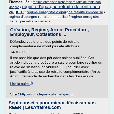
Thèmes liés :
regime enregistre d'epargne retraite de rente non
regime d'epargne retraite de rente non
/
viagere
viagere
/
regime enregistre d'epargne retraite immobilise
/
regime d'epargne retraite immobilise
/
regime enregistre
d'epargne retraite canada
Création, Régime, Arrco, Procédure,
Employeur, Cotisations ...
Défendez vos droits : des points de retraite
complémentaire ne m'ont pas été attribués
14/10/2008
Il est possible que des périodes soient oubliées. Cet
article indique la procédure à suivre pour faire rectifier un
relevé de situation individuelle. [...] courrier avec
justificatifs à la caisse de retraite complémentaire (Arrco,
Agirc), demande de recherche dans les dossiers de...
Lire la suite
Site :
http://droits.leparticulier.lefigaro.fr
Sept conseils pour mieux décaisser vos
REER | LesAffaires.com