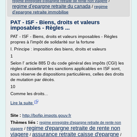
/
regime enregistre d'epargne retraite de rente non viagere
regime d'epargne retraite du canada
/
regime
d'epargne retraite immobilise
PAT - ISF - Biens, droits et valeurs
imposables - Règles ...
PAT - ISF - Biens, droits et valeurs imposables - Règles
propres à l'impôt de solidarité sur la fortune
I. Principe : imposition des biens, droits et valeurs
1
Selon l' article 885 D du code général des impôts (CGI) les
règles d'assiette et les sanctions applicables en ISF sont,
sous réserve de dispositions particulières, celles des droits
de mutation par décès.
10
Comme les droits...
Lire la suite
Site :
http://bofip.impots.gouv.fr
Thèmes liés :
regime enregistre d'epargne retraite de rente non
regime d'epargne retraite de rente non
/
viagere
viagere
assurance retraite caisse d'epargne
/
/