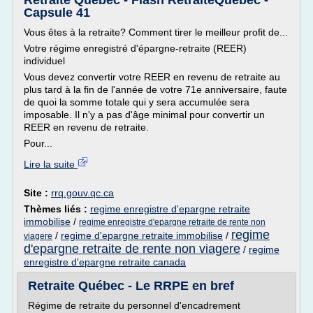
Retraite Québec - Flash RetraiteQuébec -
Capsule 41
Vous êtes à la retraite? Comment tirer le meilleur profit de...
Votre régime enregistré d'épargne-retraite (REER)
individuel
Vous devez convertir votre REER en revenu de retraite au
plus tard à la fin de l'année de votre 71e anniversaire, faute
de quoi la somme totale qui y sera accumulée sera
imposable. Il n'y a pas d'âge minimal pour convertir un
REER en revenu de retraite.
Pour...
Lire la suite
Site :
rrq.gouv.qc.ca
Thèmes liés :
regime enregistre d'epargne retraite
immobilise
/
regime enregistre d'epargne retraite de rente non
regime
/
regime d'epargne retraite immobilise
/
viagere
d'epargne retraite de rente non viagere
/
regime
enregistre d'epargne retraite canada
Retraite Québec - Le RRPE en bref
Régime de retraite du personnel d'encadrement