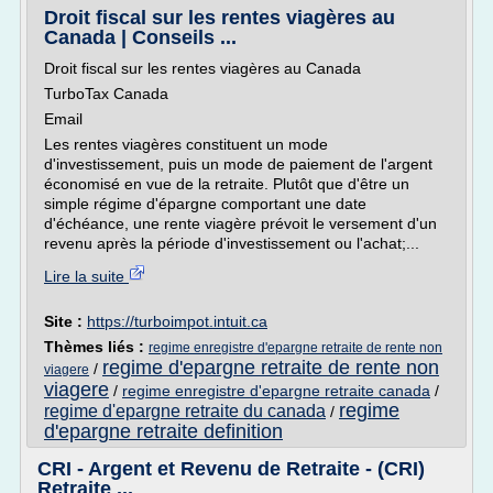
Droit fiscal sur les rentes viagères au
Canada | Conseils ...
Droit fiscal sur les rentes viagères au Canada
TurboTax Canada
Email
Les rentes viagères constituent un mode
d'investissement, puis un mode de paiement de l'argent
économisé en vue de la retraite. Plutôt que d'être un
simple régime d'épargne comportant une date
d'échéance, une rente viagère prévoit le versement d'un
revenu après la période d'investissement ou l'achat;...
Lire la suite
Site :
https://turboimpot.intuit.ca
Thèmes liés :
regime enregistre d'epargne retraite de rente non
regime d'epargne retraite de rente non
/
viagere
viagere
/
regime enregistre d'epargne retraite canada
/
regime
regime d'epargne retraite du canada
/
d'epargne retraite definition
CRI - Argent et Revenu de Retraite - (CRI)
Retraite ...