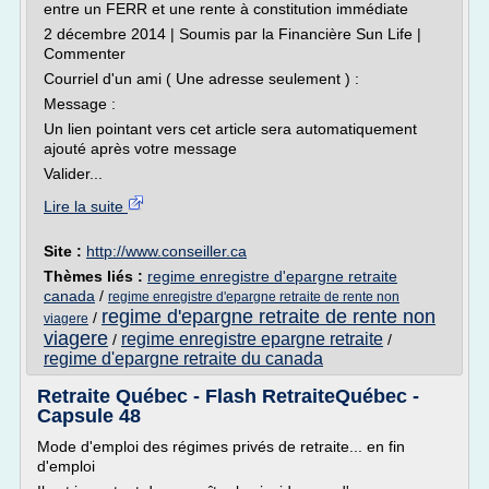
entre un FERR et une rente à constitution immédiate
2 décembre 2014 | Soumis par la Financière Sun Life |
Commenter
Courriel d'un ami ( Une adresse seulement ) :
Message :
Un lien pointant vers cet article sera automatiquement
ajouté après votre message
Valider...
Lire la suite
Site :
http://www.conseiller.ca
Thèmes liés :
regime enregistre d'epargne retraite
canada
/
regime enregistre d'epargne retraite de rente non
regime d'epargne retraite de rente non
/
viagere
viagere
regime enregistre epargne retraite
/
/
regime d'epargne retraite du canada
Retraite Québec - Flash RetraiteQuébec -
Capsule 48
Mode d'emploi des régimes privés de retraite... en fin
d'emploi