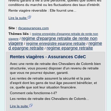
revenu garanti à vie à une personne, quelles que soient les
conditions du marché ou les fluctuations des taux d'intérêt.
Rente viagère réversible : Elle fournit une...
Lire la suite
Site :
rbcassurances.com
Thèmes liés :
regime enregistre d'epargne retraite de rente non
regime d'epargne retraite de rente non
/
viagere
viagere
regime
regime enregistre epargne retraite
/
/
d epargne retraite
regime epargne retraite
/
Rentes viagères - Assurances CdeC
Avec une rente de retraite des Chevaliers de Colomb bien
structurée, vous pouvez disposer d'un revenu de retraite
que vous ne pourrez épuiser, garanti.
Les rentes de retraite assurent la sécurité et la paix
d'esprit dont les gens de tout âge peuvent bénéficier, et
ce, quelle que soit leur situation financière.
Comment cela fonctionne-t-il?
Les rentes de retraite des Chevaliers de Colomb...
Lire la suite