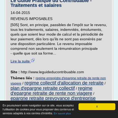
Le Guide Pratique du Contribuable -
Traitements et salaires
14-04-2015
REVENUS IMPOSABLES
[505] Sont, en principe, passibles de l'impôt sur le revenu,
tous les traitements, salaires, indemnités, émoluments,
quels que soient leur mode de calcul et la périodicité de
leur paiement, dès lors qu'ils ne sont pas exonérés par
une disposition particulière. Le revenu imposable
comprend non seulement la rémunération principale
- quelle que soit sa forme...
Lire la suite
Site :
http://www.leguideducontribuable.com
Thèmes liés :
regime enregistre d'epargne retraite de rente non
regime collectif d'allocation de retraite
/
/
viagere
plan d'epargne retraite collectif
regime
/
d'epargne retraite de rente non viagere
/
epargne retraite prevoyance d'entreprise
En poursuivant votre navigation sur ce site, vous acceptez
EPARGNE RETRAITE 2 PLUS - PDF -
X
l'utilisation de cookies pour vous proposer des contenus et
docplayer.fr
services adaptés à vos centres d'intérêts.
En savoir plus