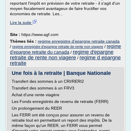
reportant l'impôt en prévision de votre retraite - il s'agit d'un
moyen fiscalement avantageux de faire fructifier vos
économies de retraite. Les...
Lire la suite
Site :
https://www.agf.com
Thèmes liés :
regime enregistre d'epargne retraite canada
regime
/
/
regime enregistre d'epargne retraite de rente non viagere
regime d'epargne
d'epargne retraite du canada
/
retraite de rente non viagere
regime d epargne
/
retraite
Une fois à la retraite | Banque Nationale
Transfert des sommes à un CRI/RERI2
Transfert des sommes à un FRV3
Achat d'une rente viagère
Les Fonds enregistrés de revenu de retraite (FERR)
Un prolongement du REER
Les FERR ont été conçus pour assurer un revenu de
retraite tout en permettant un report des impôts. De la
même façon qu'un REER, un FERR vous permet
d'investir votre argent comme vous l'entendez, parmi