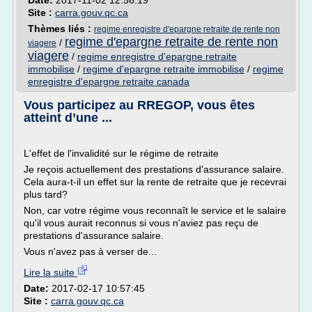
Date:
2017-11-02 12:56:19
Site :
carra.gouv.qc.ca
Thèmes liés :
regime enregistre d'epargne retraite de rente non
regime d'epargne retraite de rente non
/
viagere
viagere
/
regime enregistre d'epargne retraite
immobilise
/
regime d'epargne retraite immobilise
/
regime
enregistre d'epargne retraite canada
Vous participez au RREGOP, vous êtes
atteint d’une ...
L'effet de l'invalidité sur le régime de retraite
Je reçois actuellement des prestations d'assurance salaire.
Cela aura-t-il un effet sur la rente de retraite que je recevrai
plus tard?
Non, car votre régime vous reconnaît le service et le salaire
qu'il vous aurait reconnus si vous n'aviez pas reçu de
prestations d'assurance salaire.
Vous n'avez pas à verser de...
Lire la suite
Date:
2017-02-17 10:57:45
Site :
carra.gouv.qc.ca