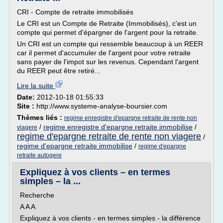
CRI - Compte de retraite immobilisés
Le CRI est un Compte de Retraite (Immobilisés), c'est un
compte qui permet d'épargner de l'argent pour la retraite.
Un CRI est un compte qui ressemble beaucoup à un REER
car il permet d'accumuler de l'argent pour votre retraite
sans payer de l'impot sur les revenus. Cependant l'argent
du REER peut être retiré...
Lire la suite
Date:
2012-10-18 01:55:33
Site :
http://www.systeme-analyse-boursier.com
Thèmes liés :
regime enregistre d'epargne retraite de rente non
/
regime enregistre d'epargne retraite immobilise
/
viagere
regime d'epargne retraite de rente non viagere
/
regime d'epargne retraite immobilise
/
regime d'epargne
retraite autogere
Expliquez à vos clients – en termes
simples – la ...
Recherche
A A A
Expliquez à vos clients - en termes simples - la différence