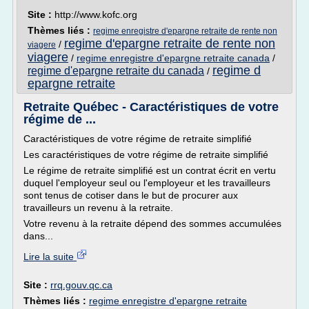
Site :
http://www.kofc.org
Thèmes liés :
regime enregistre d'epargne retraite de rente non
regime d'epargne retraite de rente non
/
viagere
viagere
/
regime enregistre d'epargne retraite canada
/
regime d
regime d'epargne retraite du canada
/
epargne retraite
Retraite Québec - Caractéristiques de votre
régime de ...
Caractéristiques de votre régime de retraite simplifié
Les caractéristiques de votre régime de retraite simplifié
Le régime de retraite simplifié est un contrat écrit en vertu
duquel l'employeur seul ou l'employeur et les travailleurs
sont tenus de cotiser dans le but de procurer aux
travailleurs un revenu à la retraite.
Votre revenu à la retraite dépend des sommes accumulées
dans...
Lire la suite
Site :
rrq.gouv.qc.ca
Thèmes liés :
regime enregistre d'epargne retraite