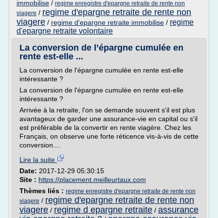
immobilise
/
regime enregistre d'epargne retraite de rente non
regime d'epargne retraite de rente non
/
viagere
viagere
regime
/
regime d'epargne retraite immobilise
/
d'epargne retraite volontaire
La conversion de l’épargne cumulée en
rente est-elle ...
La conversion de l'épargne cumulée en rente est-elle
intéressante ?
La conversion de l'épargne cumulée en rente est-elle
intéressante ?
Arrivée à la retraite, l'on se demande souvent s'il est plus
avantageux de garder une assurance-vie en capital ou s'il
est préférable de la convertir en rente viagère. Chez les
Français, on observe une forte réticence vis-à-vis de cette
conversion....
Lire la suite
Date:
2017-12-29 05:30:15
Site :
https://placement.meilleurtaux.com
Thèmes liés :
regime enregistre d'epargne retraite de rente non
regime d'epargne retraite de rente non
/
viagere
viagere
regime d epargne retraite
assurance
/
/