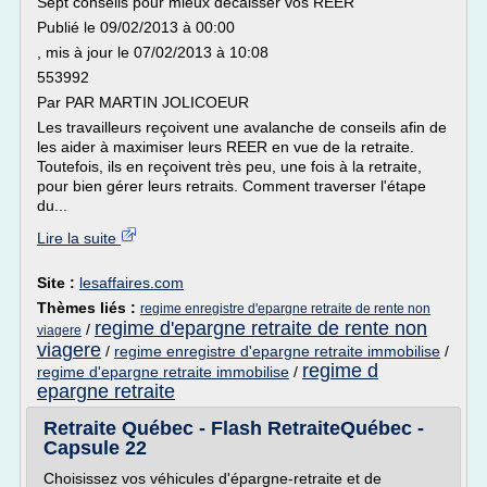
Sept conseils pour mieux décaisser vos REER
Publié le 09/02/2013 à 00:00
, mis à jour le 07/02/2013 à 10:08
553992
Par PAR MARTIN JOLICOEUR
Les travailleurs reçoivent une avalanche de conseils afin de
les aider à maximiser leurs REER en vue de la retraite.
Toutefois, ils en reçoivent très peu, une fois à la retraite,
pour bien gérer leurs retraits. Comment traverser l'étape
du...
Lire la suite
Site :
lesaffaires.com
Thèmes liés :
regime enregistre d'epargne retraite de rente non
regime d'epargne retraite de rente non
/
viagere
viagere
/
regime enregistre d'epargne retraite immobilise
/
regime d
regime d'epargne retraite immobilise
/
epargne retraite
Retraite Québec - Flash RetraiteQuébec -
Capsule 22
Choisissez vos véhicules d'épargne-retraite et de