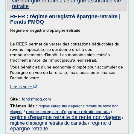
vie epargne retraite 2
epargne assurance vie
/
retraite
REER : régime enregistré épargne-retraite |
Fonds FMOQ
Régime enregistré d'épargne-retraite
Le REER permet de verser des cotisations déductibles du
revenu imposable, ce qui donne droit à des
remboursements d'impôt. Les montants ainsi cotisés
fructifient à l'abri de l'impôt jusqu'à leur retrait.
Vous bénéficiez d'une économie d'impôt pour accumuler de
l'épargne en vue de la retraite, mais aussi pour financer
l'achat de votre...
Lire la suite
Site :
fondsfmoq.com
Thèmes liés :
regime enregistre d'epargne retraite de rente non
/
regime enregistre d'epargne retraite canada
/
viagere
regime d'epargne retraite de rente non viagere
/
regime d
regime d'epargne retraite du canada
/
epargne retraite