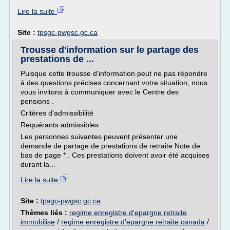
Lire la suite
Site :
tpsgc-pwgsc.gc.ca
Trousse d'information sur le partage des
prestations de ...
Puisque cette trousse d'information peut ne pas répondre
à des questions précises concernant votre situation, nous
vous invitons à communiquer avec le Centre des
pensions .
Critères d'admissibilité
Requérants admissibles
Les personnes suivantes peuvent présenter une
demande de partage de prestations de retraite Note de
bas de page * . Ces prestations doivent avoir été acquises
durant la...
Lire la suite
Site :
tpsgc-pwgsc.gc.ca
Thèmes liés :
regime enregistre d'epargne retraite
immobilise
/
regime enregistre d'epargne retraite canada
/