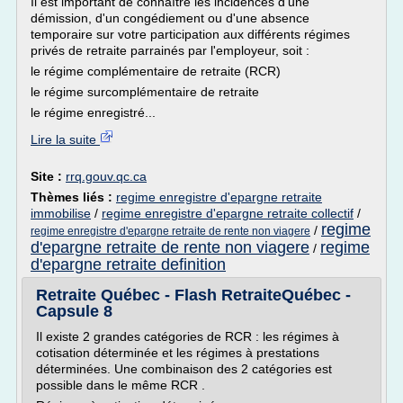
Il est important de connaître les incidences d'une
démission, d'un congédiement ou d'une absence
temporaire sur votre participation aux différents régimes
privés de retraite parrainés par l'employeur, soit :
le régime complémentaire de retraite (RCR)
le régime surcomplémentaire de retraite
le régime enregistré...
Lire la suite
Site :
rrq.gouv.qc.ca
Thèmes liés :
regime enregistre d'epargne retraite
immobilise
/
regime enregistre d'epargne retraite collectif
/
regime
/
regime enregistre d'epargne retraite de rente non viagere
d'epargne retraite de rente non viagere
regime
/
d'epargne retraite definition
Retraite Québec - Flash RetraiteQuébec -
Capsule 8
Il existe 2 grandes catégories de RCR : les régimes à
cotisation déterminée et les régimes à prestations
déterminées. Une combinaison des 2 catégories est
possible dans le même RCR .