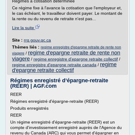
Régimes à cotisation déterminée
Ce régime fixe à l'avance la cotisation que l'employeur et,
le cas échéant, le travailleur doivent payer. Le montant de
la rente ou du revenu de retraite n'est pas...
Lire la suite
Site :
rrq.gouv.qc.ca
Thèmes liés :
regime enregistre d'epargne retraite de rente non
regime d'epargne retraite de rente non
/
viagere
viagere
/
regime enregistre d'epargne retraite collectif
/
regime
regime enregistre d'epargne retraite canada
/
d'epargne retraite collectif
Régimes enregistré d’épargne-retraite
(REER) | AGF.com
REER
Régimes enregistré d'épargne-retraite (REER)
Produits enregistrés
REER
Un régime enregistré d'épargne-retraite (REER) est un
compte d'investissement enregistré auprès de l'Agence du
revenu du Canada (ARC) qui vous permet d'épargner en